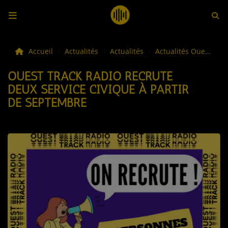
LES ACTUS
Accueil
Actualités
Actualités
Actualités Ouest Track
OUEST TRACK RADIO RECRUTE
LA MUSIQUE
DEUX SERVICE CIVIQUE À PARTIR
DE SEPTEMBRE
LES PLAYLISTS
C'ÉTAIT QUOI CE TITRE ?
LES WEBRADIOS
LES EMISSIONS
LA GRILLE DES PROGRAMMES
TOUTES LES ÉMISSIONS